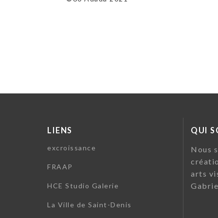
LIENS
QUI 
excroissance
Nous s
créati
FRAAP
arts vi
Gabrie
HCE Studio Galerie
La Ville de Saint-Denis