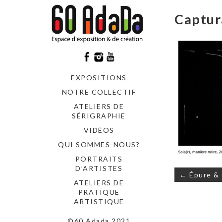
Captur
EXPOSITIONS
NOTRE COLLECTIF
ATELIERS DE
SÉRIGRAPHIE
VIDÉOS
QUI SOMMES-NOUS?
PORTRAITS
D’ARTISTES
Navigati
← Épure & 
de
ATELIERS DE
l’article
PRATIQUE
ARTISTIQUE
©60 Adada 2021