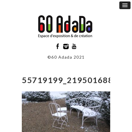
©60 Adada 2021
55719199_219501688738