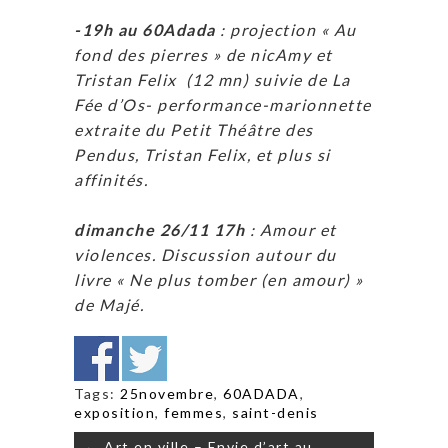
-19h au 60Adada
: projection « Au
fond des pierres » de nicAmy et
Tristan Felix (12 mn) suivie de La
Fée d’Os- performance-marionnette
extraite du Petit Théâtre des
Pendus, Tristan Felix, et plus si
affinités.
dimanche 26/11 17h
:
Amour et
violences. Discussion autour du
livre « Ne plus tomber (en amour) »
de Majé.
Tags:
25novembre
,
60ADADA
,
exposition
,
femmes
,
saint-denis
Navigation
← Art en ville – Envie d’art au