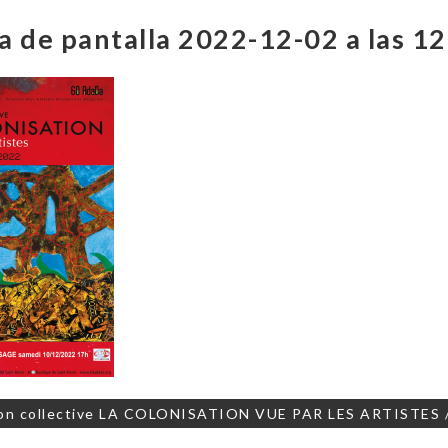
a de pantalla 2022-12-02 a las 12
on
on collective LA COLONISATION VUE PAR LES ARTISTES /