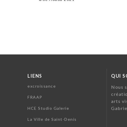
l’article
LIENS
QUI 
excroissance
Nous s
créati
FRAAP
arts vi
Gabrie
HCE Studio Galerie
La Ville de Saint-Denis