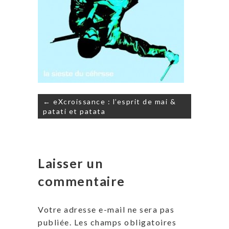
Navigation
← eXcroissance : l’esprit de mai &
de
patati et patata
l’article
Laisser un
commentaire
Votre adresse e-mail ne sera pas
publiée.
Les champs obligatoires