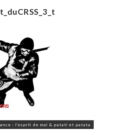
ut_duCRSS_3_t
on
nce : l’esprit de mai & patati et patata