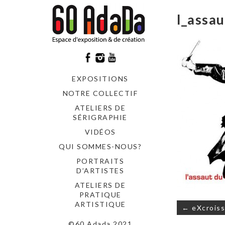
l_assa
EXPOSITIONS
NOTRE COLLECTIF
ATELIERS DE
SÉRIGRAPHIE
VIDÉOS
QUI SOMMES-NOUS?
PORTRAITS
D’ARTISTES
ATELIERS DE
PRATIQUE
Navigati
ARTISTIQUE
← eXcroissa
de
©60 Adada 2021