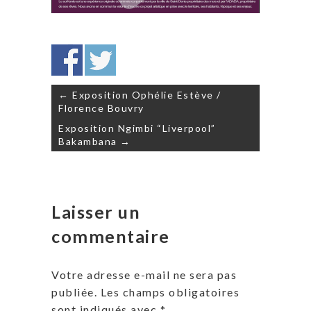
Navigation
← Exposition Ophélie Estève /
de
Florence Bouvry
l’article
Exposition Ngimbi “Liverpool”
Bakambana →
Laisser un
commentaire
Votre adresse e-mail ne sera pas
publiée.
Les champs obligatoires
sont indiqués avec
*