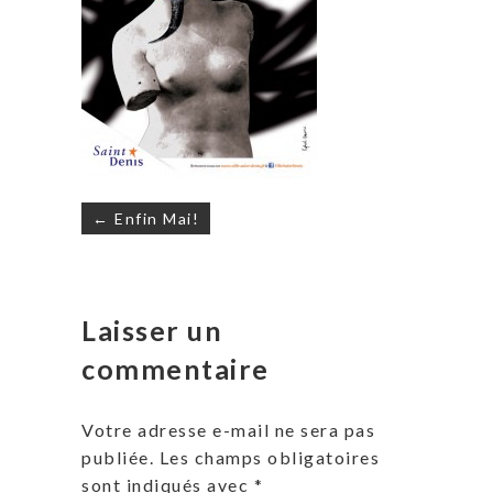
Navigation
← Enfin Mai!
de
l’article
Laisser un
commentaire
Votre adresse e-mail ne sera pas
publiée.
Les champs obligatoires
sont indiqués avec
*