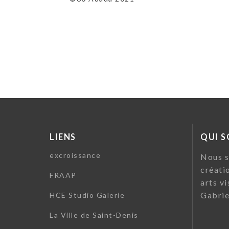
l’article
LIENS
QUI 
excroissance
Nous s
créati
FRAAP
arts vi
Gabrie
HCE Studio Galerie
La Ville de Saint-Denis