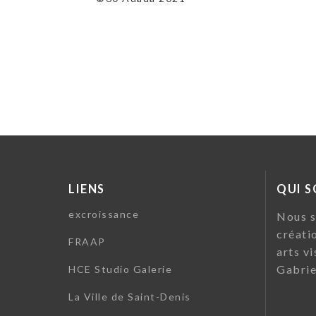
l’article
LIENS
QUI 
excroissance
Nous s
créati
FRAAP
arts vi
Gabrie
HCE Studio Galerie
La Ville de Saint-Denis