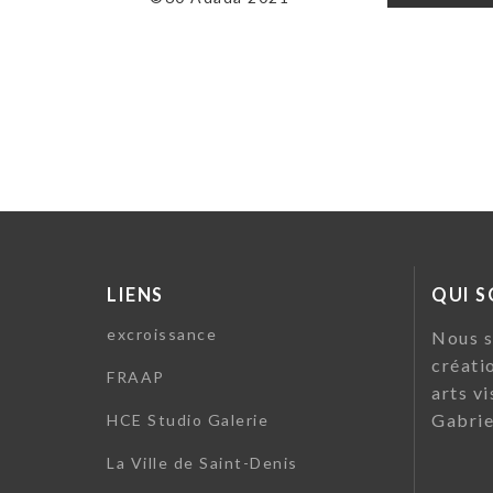
de
l’article
LIENS
QUI 
excroissance
Nous s
créati
FRAAP
arts vi
Gabrie
HCE Studio Galerie
La Ville de Saint-Denis