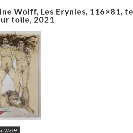
ine Wolff, Les Erynies, 116×81, t
ur toile, 2021
on
e Wolff