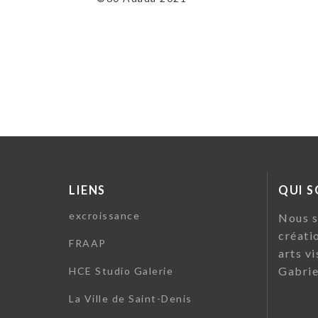
LIENS
QUI 
excroissance
Nous s
créati
FRAAP
arts vi
Gabrie
HCE Studio Galerie
La Ville de Saint-Denis