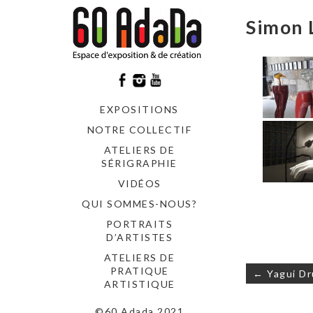
Simon 
EXPOSITIONS
NOTRE COLLECTIF
ATELIERS DE
SÉRIGRAPHIE
VIDÉOS
QUI SOMMES-NOUS?
PORTRAITS
D’ARTISTES
ATELIERS DE
Navigati
PRATIQUE
← Yagui Dru
de
ARTISTIQUE
l’article
©60 Adada 2021