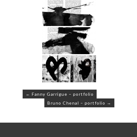
Navigation
← Fanny Garrigue – portfolio
de
Bruno Chenal – portfolio →
l’article