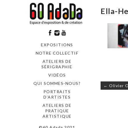
Ella-H
EXPOSITIONS
NOTRE COLLECTIF
ATELIERS DE
SÉRIGRAPHIE
VIDÉOS
QUI SOMMES-NOUS?
Navigati
← Olivier 
de
PORTRAITS
l’article
D’ARTISTES
ATELIERS DE
PRATIQUE
ARTISTIQUE
©60 Adada 2021