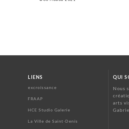
LIENS
QUI 
excroissance
Nous s
créati
FRAAP
arts vi
Gabrie
HCE Studio Galerie
La Ville de Saint-Denis