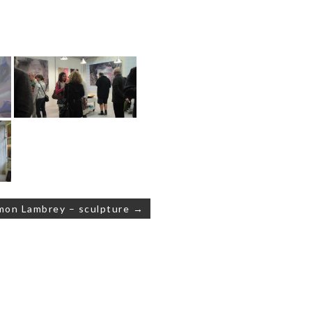
mon Lambrey – sculpture →