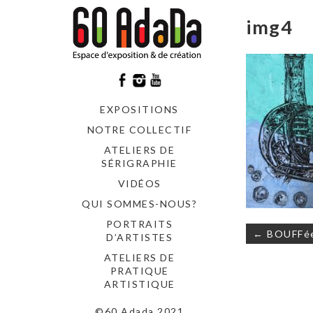
img4
EXPOSITIONS
NOTRE COLLECTIF
ATELIERS DE
SÉRIGRAPHIE
VIDÉOS
QUI SOMMES-NOUS?
PORTRAITS
Navigati
← BOUFFée 
D’ARTISTES
de
l’article
ATELIERS DE
PRATIQUE
ARTISTIQUE
©60 Adada 2021