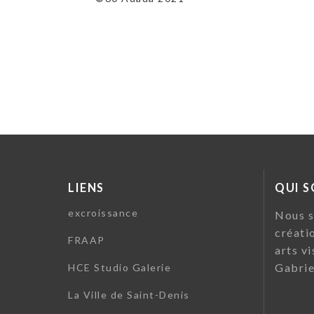
LIENS
QUI 
excroissance
Nous s
créati
FRAAP
arts vi
Gabrie
HCE Studio Galerie
La Ville de Saint-Denis