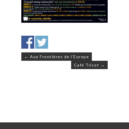
Navigation
← Aux Frontières de l’Europe
de
Café Tricot →
l’article