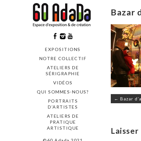
Bazar d
EXPOSITIONS
NOTRE COLLECTIF
ATELIERS DE
SÉRIGRAPHIE
VIDÉOS
QUI SOMMES-NOUS?
Navigati
← Bazar d’a
PORTRAITS
de
D’ARTISTES
l’article
ATELIERS DE
PRATIQUE
ARTISTIQUE
Laisse
©60 Adada 2021