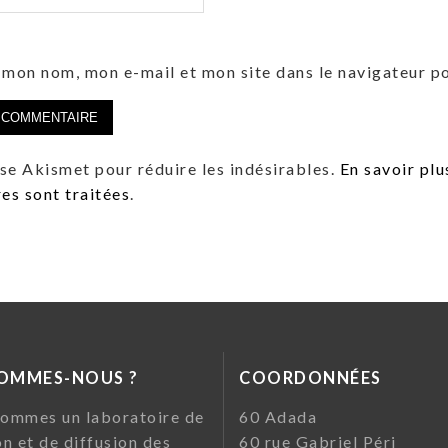
 mon nom, mon e-mail et mon site dans le navigateur 
lise Akismet pour réduire les indésirables.
En savoir plu
s sont traitées
.
SOMMES-NOUS ?
COORDONNÉES
ommes un laboratoire de
60 Ada
on et de diffusion des
60 rue Gabriel Pé