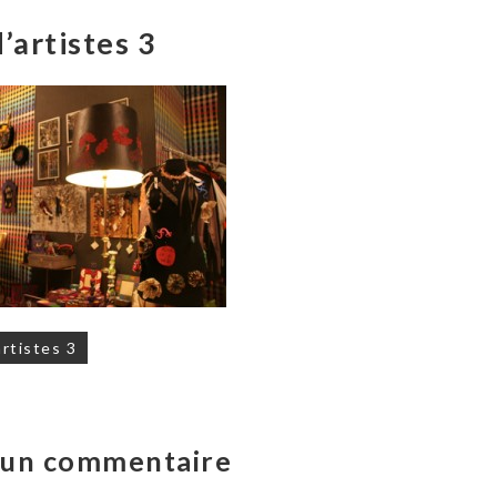
’artistes 3
on
rtistes 3
r un commentaire