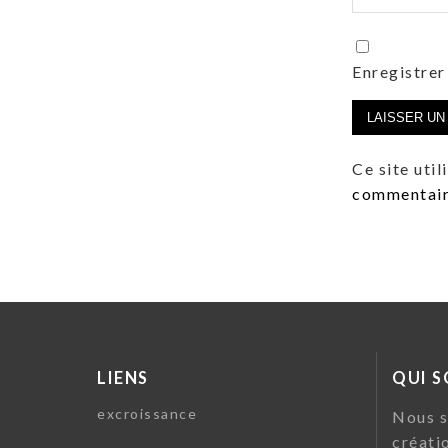
Enregistrer
Ce site uti
commentaire
LIENS
QUI 
excroissance
Nous s
créati