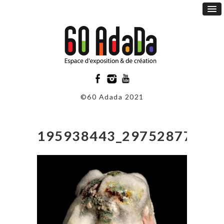
©60 Adada 2021
195938443_29752877893