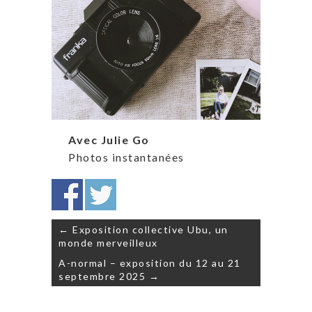
Avec Julie Go
Photos instantanées
Navigation
← Exposition collective Ubu, un
de
monde merveilleux
l’article
A-normal – exposition du 12 au 21
septembre 2025 →