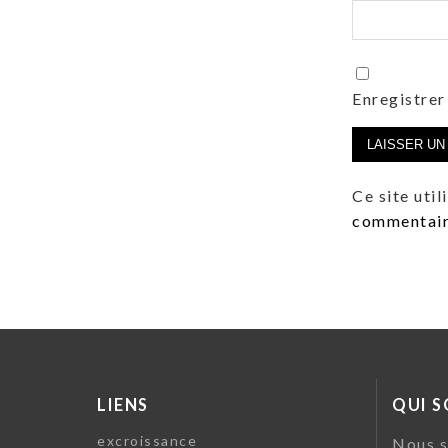
Enregistrer
Ce site uti
commentaire
LIENS
QUI 
excroissance
Nous s