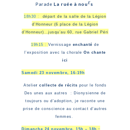
E
Parade
La ruée à nou
s
18h30 :
départ de la salle de la Légion
d’Honneur (6 place de la Légion
d’Honneur)…jusqu’au 60, rue Gabriel Péri
19h15 :
Vernissage
enchanté
de
l’exposition avec la chorale
On chante
ici
Samedi 23 novembre, 16-19h
Atelie
r collecte de récits
pour le fonds
Des unes aux autres : Dionysienne de
toujours ou d’adoption, je raconte une
prise de conscience au contact d’autres
femmes.
Dimanche 24 novembre, 15h – 18h :