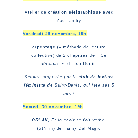
Atelier de
création sérigraphique
avec
Zoé Landry
Vendredi 29 novembre, 19h
arpentage
(= méthode de lecture
collective) de 2 chapitres de «
Se
défendre »
d’Elsa Dorlin
Séance proposée par le
club de lecture
féministe de
Saint-Denis, qui fête ses 5
ans !
Samedi 30 novembre, 19h
ORLAN
, Et la chair se fait verbe
,
(51’min) de Fanny Dal Magro