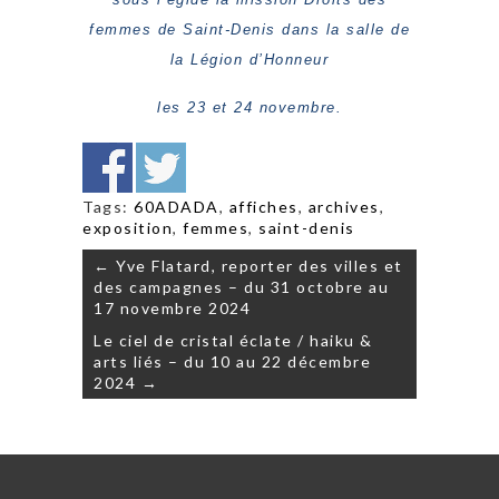
femmes de Saint-Denis dans la salle de
la Légion d’Honneur
les 23 et
24 novembre.
Tags:
60ADADA
,
affiches
,
archives
,
exposition
,
femmes
,
saint-denis
Navigation
← Yve Flatard, reporter des villes et
de
des campagnes – du 31 octobre au
l’article
17 novembre 2024
Le ciel de cristal éclate / haiku &
arts liés – du 10 au 22 décembre
2024 →