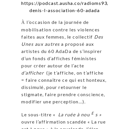
https://podcast.ausha.co/radioms93/saint-
denis-l-association-60-adada
l’occasion de la journée de
À
mobilisation contre les violences
faites aux femmes, le collectif
Des
Unes aux autres
a proposé aux
artistes du 60 AdaDa de s’inspirer
d’un fonds d’affiches féministes
pour créer autour de l’acte
d’afficher
(je t’affiche, on t’affiche
= faire connaître ce qui est honteux,
dissimulé, pour retourner le
stigmate, faire prendre conscience,
modifier une perception…).
E
Le sous-titre «
La ruée à nou
s »
ouvre l’affirmation scandée « La rue
est à nous » à la cavalcade, l’élan