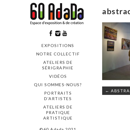
abstra
EXPOSITIONS
NOTRE COLLECTIF
ATELIERS DE
SÉRIGRAPHIE
VIDÉOS
QUI SOMMES-NOUS?
Navigati
← ABSTRA
PORTRAITS
de
D’ARTISTES
l’article
ATELIERS DE
PRATIQUE
ARTISTIQUE
©60 Adada 2021