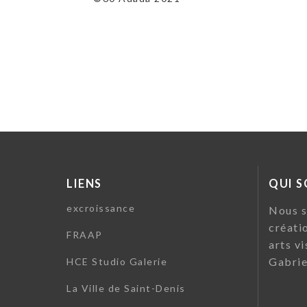
LIENS
QUI 
excroissance
Nous s
créati
FRAAP
arts vi
Gabrie
HCE Studio Galerie
La Ville de Saint-Denis