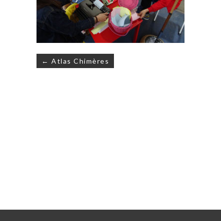
Navigation
← Atlas Chimères
de
l’article