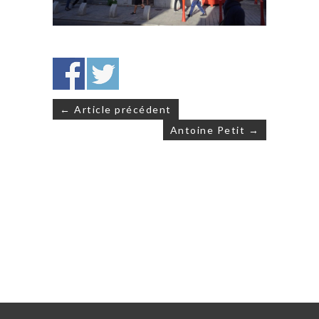
Navigation
← Article précédent
de
Antoine Petit →
l’article