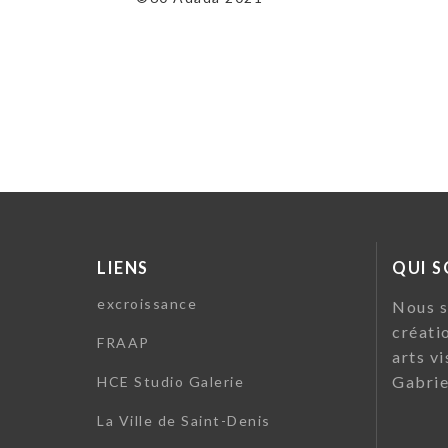
l’article
LIENS
QUI 
excroissance
Nous s
créati
FRAAP
arts vi
Gabrie
HCE Studio Galerie
La Ville de Saint-Denis