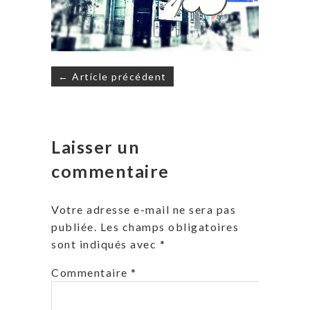
Navigation
← Article précédent
de
l’article
Laisser un
commentaire
Votre adresse e-mail ne sera pas
publiée.
Les champs obligatoires
sont indiqués avec
*
Commentaire
*